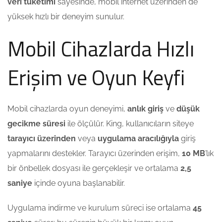
veri tüketimi
sayesinde, mobil internet üzerinden de
yüksek hızlı bir deneyim sunulur.
Mobil Cihazlarda Hızlı
Erişim ve Oyun Keyfi
Mobil cihazlarda oyun deneyimi,
anlık giriş
ve
düşük
gecikme süresi
ile ölçülür. King, kullanıcıların siteye
tarayıcı üzerinden
veya
uygulama aracılığıyla
giriş
yapmalarını destekler. Tarayıcı üzerinden erişim,
10 MB
’lık
bir önbellek dosyası ile gerçekleşir ve ortalama
2,5
saniye
içinde oyuna başlanabilir.
Uygulama indirme ve kurulum süreci ise ortalama
45