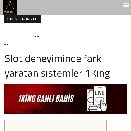
UNCATEGORIZED
JUNE 10, 2026
ASHARSIDDIQUI8@GMAIL.COM
0 COMMENTS
Slot deneyiminde fark
yaratan sistemler 1King