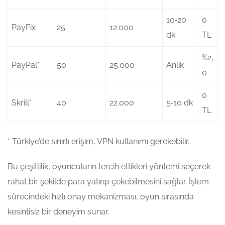
10‑20
0
PayFix
25
12.000
dk
TL
%2,
PayPal*
50
25.000
Anlık
0
0
Skrill*
40
22.000
5‑10 dk
TL
* Türkiye’de sınırlı erişim, VPN kullanımı gerekebilir.
Bu çeşitlilik, oyuncuların tercih ettikleri yöntemi seçerek
rahat bir şekilde para yatırıp çekebilmesini sağlar. İşlem
sürecindeki hızlı onay mekanizması, oyun sırasında
kesintisiz bir deneyim sunar.