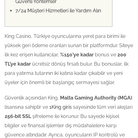
Güvenli Yöntemler
7/24 Müşteri Hizmetleri ile Yardım Alın
King Casino, Türkiye oyuncularına yerel para birimi ile
yüksek geri ödeme oranları sunan bir platformdur. Siteye
ilk kez erişen kullanıcılar,
%150’ye kadar
bonus ve
200
TL’ye kadar
ücretsiz dönüş fırsatı bulur. Bu bonuslar, ilk
para yatırma tutarının iki katına kadar çıkabilir ve yeni
üyeler için önemli bir başlangıç sermayesi sağlar.
Güvenlik açısından King,
Malta Gaming Authority (MGA)
lisansına sahiptir ve
1King giris
sayesinde tüm veri akışları
256‑bit SSL
şifreleme ile korunur. Bu sayede kişisel
bilgiler ve finansal işlemler dış müdahalelere karşı
güvence altındadır. Ayrıca, oyuncuların IP kontrolü ve