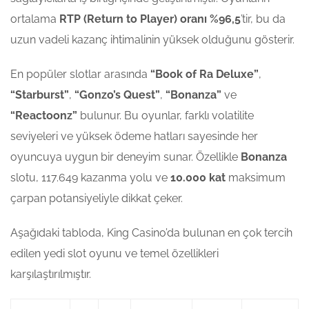
ortalama
RTP (Return to Player) oranı %96,5
’tir, bu da
uzun vadeli kazanç ihtimalinin yüksek olduğunu gösterir.
En popüler slotlar arasında
“Book of Ra Deluxe”
,
“Starburst”
,
“Gonzo’s Quest”
,
“Bonanza”
ve
“Reactoonz”
bulunur. Bu oyunlar, farklı volatilite
seviyeleri ve yüksek ödeme hatları sayesinde her
oyuncuya uygun bir deneyim sunar. Özellikle
Bonanza
slotu, 117.649 kazanma yolu ve
10.000 kat
maksimum
çarpan potansiyeliyle dikkat çeker.
Aşağıdaki tabloda, King Casino’da bulunan en çok tercih
edilen yedi slot oyunu ve temel özellikleri
karşılaştırılmıştır.