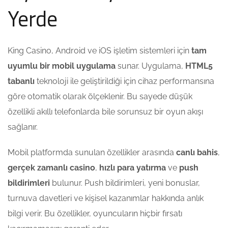
Yerde
King Casino, Android ve iOS işletim sistemleri için
tam
uyumlu bir mobil uygulama
sunar. Uygulama,
HTML5
tabanlı
teknoloji ile geliştirildiği için cihaz performansına
göre otomatik olarak ölçeklenir. Bu sayede düşük
özellikli akıllı telefonlarda bile sorunsuz bir oyun akışı
sağlanır.
Mobil platformda sunulan özellikler arasında
canlı bahis
,
gerçek zamanlı casino
,
hızlı para yatırma
ve
push
bildirimleri
bulunur. Push bildirimleri, yeni bonuslar,
turnuva davetleri ve kişisel kazanımlar hakkında anlık
bilgi verir. Bu özellikler, oyuncuların hiçbir fırsatı