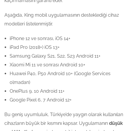
kaçırmamasını garanti eder.
Aşağıda, King mobil uygulamasının desteklediği cihaz
modelleri listelenmiştir.
iPhone 12 ve sonrası, iOS 14+
iPad Pro (2018+) iOS 13+
Samsung Galaxy S21, S22, S23 Android 11+
Xiaomi Mi 11 ve sonrası Android 10+
Huawei P40, P50 Android 10+ (Google Services
olmadan)
OnePlus 9, 10 Android 11+
Google Pixel 6, 7 Android 12+
Bu geniş uyumluluk, Türkiye’de yaygın olarak kullanılan
cihazların büyük bir kısmını kapsar. Uygulamanın
düşük