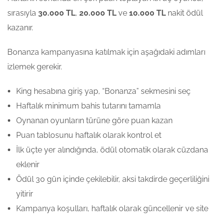
sırasıyla
30.000 TL
,
20.000 TL
ve
10.000 TL
nakit ödül
kazanır.
Bonanza kampanyasına katılmak için aşağıdaki adımları
izlemek gerekir.
King hesabına giriş yap, “Bonanza” sekmesini seç
Haftalık minimum bahis tutarını tamamla
Oynanan oyunların türüne göre puan kazan
Puan tablosunu haftalık olarak kontrol et
İlk üçte yer alındığında, ödül otomatik olarak cüzdana
eklenir
Ödül 30 gün içinde çekilebilir, aksi takdirde geçerliliğini
yitirir
Kampanya koşulları, haftalık olarak güncellenir ve site