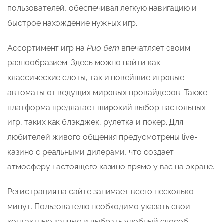
пользователей, обеспечивая легкую навигацию и
быстрое нахождение нужных игр.
Ассортимент игр на
Рио бет
впечатляет своим
разнообразием. Здесь можно найти как
классические слоты, так и новейшие игровые
автоматы от ведущих мировых провайдеров. Также
платформа предлагает широкий выбор настольных
игр, таких как блэкджек, рулетка и покер. Для
любителей живого общения предусмотрены live-
казино с реальными дилерами, что создает
атмосферу настоящего казино прямо у вас на экране.
Регистрация на сайте занимает всего несколько
минут. Пользователю необходимо указать свои
контактные данные и выбрать удобный способ