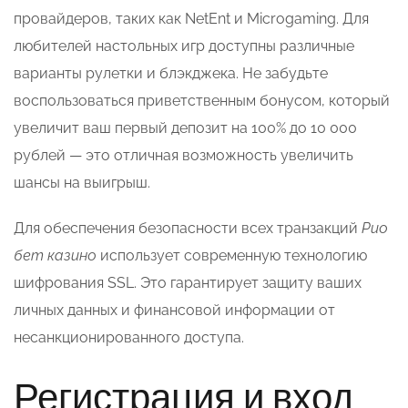
провайдеров, таких как NetEnt и Microgaming. Для
любителей настольных игр доступны различные
варианты рулетки и блэкджека. Не забудьте
воспользоваться приветственным бонусом, который
увеличит ваш первый депозит на 100% до 10 000
рублей — это отличная возможность увеличить
шансы на выигрыш.
Для обеспечения безопасности всех транзакций
Рио
бет казино
использует современную технологию
шифрования SSL. Это гарантирует защиту ваших
личных данных и финансовой информации от
несанкционированного доступа.
Регистрация и вход