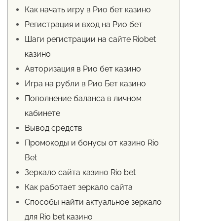
Как начать игру в Рио бет казино
Регистрация и вход на Рио бет
Шаги регистрации на сайте Riobet
казино
Авторизация в Рио бет казино
Игра на рубли в Рио Бет казино
Пополнение баланса в личном
кабинете
Вывод средств
Промокоды и бонусы от казино Rio
Bet
Зеркало сайта казино Rio bet
Как работает зеркало сайта
Способы найти актуальное зеркало
для Rio bet казино