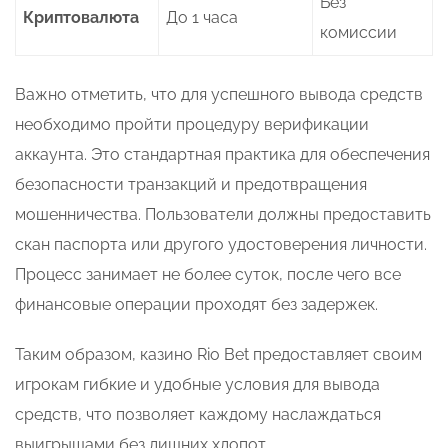
Без
Криптовалюта
До 1 часа
комиссии
Важно отметить, что для успешного вывода средств
необходимо пройти процедуру верификации
аккаунта. Это стандартная практика для обеспечения
безопасности транзакций и предотвращения
мошенничества. Пользователи должны предоставить
скан паспорта или другого удостоверения личности.
Процесс занимает не более суток, после чего все
финансовые операции проходят без задержек.
Таким образом, казино Rio Bet предоставляет своим
игрокам гибкие и удобные условия для вывода
средств, что позволяет каждому наслаждаться
выигрышами без лишних хлопот.