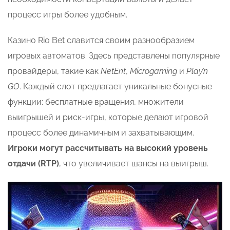
процесс игры более удобным.
Казино Rio Bet славится своим разнообразием
игровых автоматов. Здесь представлены популярные
провайдеры, такие как
NetEnt
,
Microgaming
и
Play’n
GO
. Каждый слот предлагает уникальные бонусные
функции: бесплатные вращения, множители
выигрышей и риск-игры, которые делают игровой
процесс более динамичным и захватывающим.
Игроки могут рассчитывать на высокий уровень
отдачи (RTP)
, что увеличивает шансы на выигрыш.