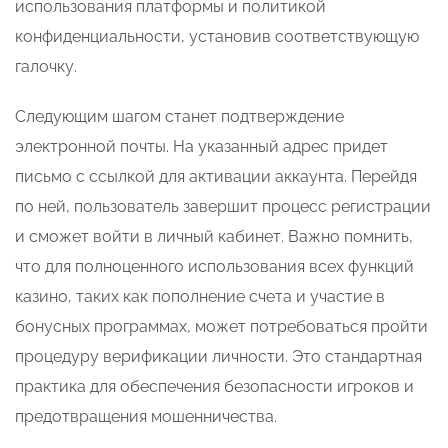
использования платформы и политикой
конфиденциальности, установив соответствующую
галочку.
Следующим шагом станет подтверждение
электронной почты. На указанный адрес придет
письмо с ссылкой для активации аккаунта. Перейдя
по ней, пользователь завершит процесс регистрации
и сможет войти в личный кабинет. Важно помнить,
что для полноценного использования всех функций
казино, таких как пополнение счета и участие в
бонусных программах, может потребоваться пройти
процедуру верификации личности. Это стандартная
практика для обеспечения безопасности игроков и
предотвращения мошенничества.