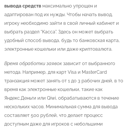
вывода средств
максимально упрощен и
адаптирован под их нужды. Чтобы начать вывод,
игроку необходимо зайти в свой личный кабинет и
выбрать раздел “Касса”. Здесь он может выбрать
удобный способ вывода, будь то банковская карта,
электронные кошельки или даже криптовалюта.
Время обработки заявок
зависит от выбранного
метода. Например, для карт Visa и MasterCard
транзакция может занять от 1 до 3 рабочих дней, в то
время как электронные кошельки, такие как
Яндекс.Деньги или Qiwi, обрабатываются в течение
нескольких часов. Минимальная сумма для вывода
составляет 500 рублей, что делает процесс
доступным даже для игроков с небольшими