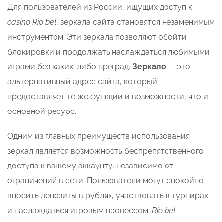
Для пользователей из России, ищущих доступ к
casino Rio bet
, зеркала сайта становятся незаменимым
инструментом. Эти зеркала позволяют обойти
блокировки и продолжать наслаждаться любимыми
играми без каких-либо преград.
Зеркало
— это
альтернативный адрес сайта, который
предоставляет те же функции и возможности, что и
основной ресурс.
Одним из главных преимуществ использования
зеркал является возможность беспрепятственного
доступа к вашему аккаунту, независимо от
ограничений в сети. Пользователи могут спокойно
вносить депозиты в рублях, участвовать в турнирах
и наслаждаться игровым процессом.
Rio bet