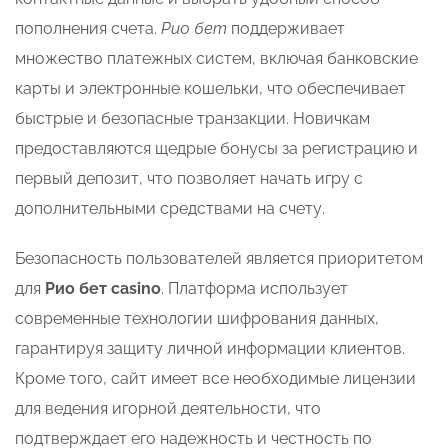
пополнения счета.
Рио бет
поддерживает
множество платежных систем, включая банковские
карты и электронные кошельки, что обеспечивает
быстрые и безопасные транзакции. Новичкам
предоставляются щедрые бонусы за регистрацию и
первый депозит, что позволяет начать игру с
дополнительными средствами на счету.
Безопасность пользователей является приоритетом
для
Рио бет casino
. Платформа использует
современные технологии шифрования данных,
гарантируя защиту личной информации клиентов.
Кроме того, сайт имеет все необходимые лицензии
для ведения игорной деятельности, что
подтверждает его надежность и честность по