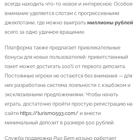
всегда находить что-то новое и интересное. Особое
внимание уделяется слотам с прогрессивными
джекпотами, где можно выиграть
миллионы рублей
всего за одно удачное вращение.
Платформа также предлагает привлекательные
бонусы для новых пользователей: приветственный
пакет может достигать 100% от первого депозита.
Постоянные игроки не остаются без внимания — для
них разработана система лояльности с кэшбэком и
эксклюзивными предложениями. Чтобы начать
играть, достаточно пройти простую регистрацию на
сайте
https://turismo593.com/
и внести
минимальный депозит в размере 500 рублей.
Служба поддержки
Рио Бет казино
работает