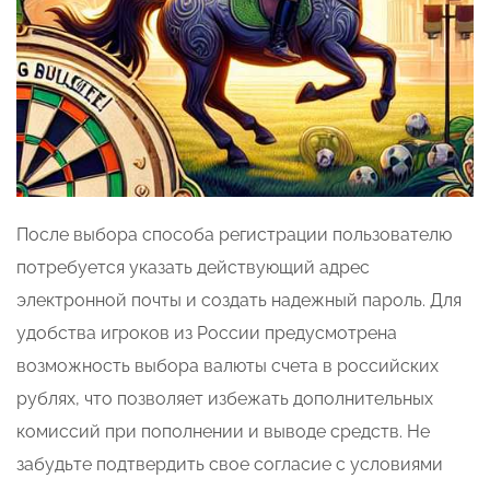
После выбора способа регистрации пользователю
потребуется указать действующий адрес
электронной почты и создать надежный пароль. Для
удобства игроков из России предусмотрена
возможность выбора валюты счета в российских
рублях, что позволяет избежать дополнительных
комиссий при пополнении и выводе средств. Не
забудьте подтвердить свое согласие с условиями