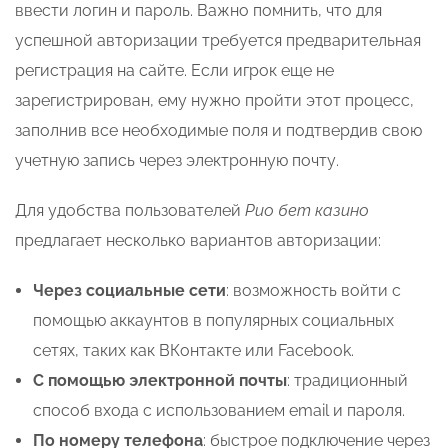
ввести логин и пароль. Важно помнить, что для
успешной авторизации требуется предварительная
регистрация на сайте. Если игрок еще не
зарегистрирован, ему нужно пройти этот процесс,
заполнив все необходимые поля и подтвердив свою
учетную запись через электронную почту.
Для удобства пользователей
Рио бет казино
предлагает несколько вариантов авторизации:
Через социальные сети
: возможность войти с
помощью аккаунтов в популярных социальных
сетях, таких как ВКонтакте или Facebook.
С помощью электронной почты
: традиционный
способ входа с использованием email и пароля.
По номеру телефона
: быстрое подключение через