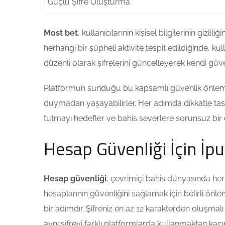
Güçlü Şifre Oluşturma
Most bet
, kullanıcılarının kişisel bilgilerinin gizli
herhangi bir şüpheli aktivite tespit edildiğinde, kull
düzenli olarak şifrelerini güncelleyerek kendi güvenli
Platformun sunduğu bu kapsamlı güvenlik önlemler
duymadan yaşayabilirler. Her adımda dikkatle tas
tutmayı hedefler ve bahis severlere sorunsuz bir
Hesap Güvenliği İçin İpu
Hesap güvenliği
, çevrimiçi bahis dünyasında her
hesaplarının güvenliğini sağlamak için belirli önlem
bir adımdır. Şifreniz en az 12 karakterden oluşmalı
aynı şifreyi farklı platformlarda kullanmaktan kaçı