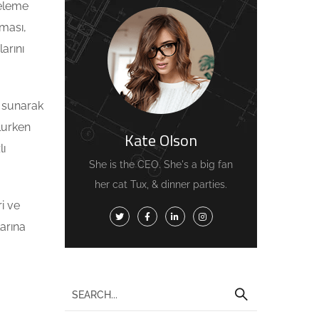
releme
lması,
arını
r sunarak
lurken
Kate Olson
lı
She is the CEO. She's a big fan
her cat Tux, & dinner parties.
i ve
larına