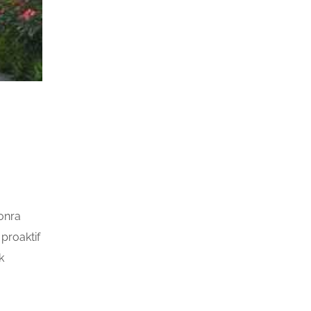
sonra
 proaktif
k