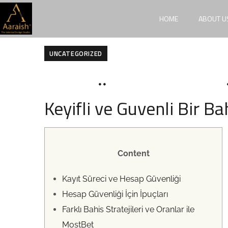
HOME
ABOUT U
UNCATEGORIZED
NIALS
CONTACT
JUNE 20, 2026
ASHARSIDDIQUI8@GMAIL.COM
Keyifli ve Guvenli Bir B
Content
Kayıt Süreci ve Hesap Güvenliği
Hesap Güvenliği İçin İpuçları
Farklı Bahis Stratejileri ve Oranlar ile
MostBet