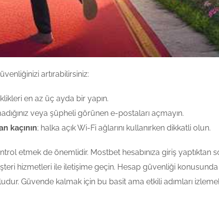
enliğinizi artırabilirsiniz:
likleri en az üç ayda bir yapın.
madığınız veya şüpheli görünen e-postaları açmayın.
an kaçının
; halka açık Wi-Fi ağlarını kullanırken dikkatli olun.
kontrol etmek de önemlidir. Mostbet hesabınıza giriş yaptıktan 
teri hizmetleri ile iletişime geçin. Hesap güvenliği konusunda
oludur. Güvende kalmak için bu basit ama etkili adımları izleme