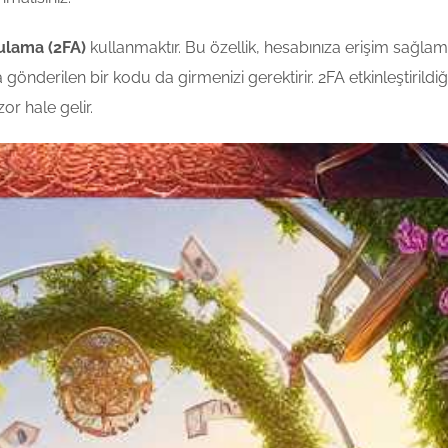
rulama (2FA)
kullanmaktır. Bu özellik, hesabınıza erişim sağlam
önderilen bir kodu da girmenizi gerektirir. 2FA etkinleştirildiğ
or hale gelir.