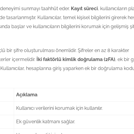
his deneyimi sunmayı taahhüt eder.
Kayıt süreci
, kullanıcıların 
de tasarlanmıştır. Kullanıcılar, temel kişisel bilgilerini girerek h
ında başlar ve kullanıcıların bilgilerini korumak için gelişmiş ş
lü bir şifre oluşturulması önemlidir. Şifreler en az 8 karakter
rler içermelidir.
İki faktörlü kimlik doğrulama (2FA)
, ek bir 
. Kullanıcılar, hesaplarına giriş yaparken ek bir doğrulama kod
Açıklama
Kullanıcı verilerini korumak için kullanılır.
Ek güvenlik katmanı sağlar.