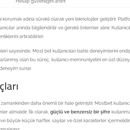
Hesap güvenliğini artırır.
liğini korumak adına sürekli olarak yeni teknolojiler geliştirir. Pla
anıcılar anında bilgilendirilir ve gerekli önlemler alınır. Kullanıcı
klerini artırabilirler.
i sayesinde, Most bet kullanıcıları bahis deneyimlerini endi
arlanmış olan bu süreç, kullanıcı memnuniyetini en üst düze
 deneyim sunar.
çları
 zamankinden daha önemli bir hale gelmiştir. Mostbet kullanıcıl
ler almalıdır. İlk olarak,
güçlü ve benzersiz bir şifre
kullanmak
 ve büyük-küçük harfler, sayılar ve özel karakterler içermelidir.
nmalısınız.