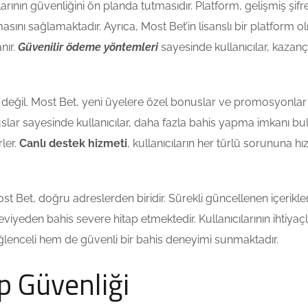
ılarının güvenliğini ön planda tutmasıdır. Platform, gelişmiş şif
nmasını sağlamaktadır. Ayrıca, Most Bet’in lisanslı bir platform o
nır.
Güvenilir ödeme yöntemleri
sayesinde kullanıcılar, kazançl
 değil. Most Bet, yeni üyelere özel bonuslar ve promosyonla
uslar sayesinde kullanıcılar, daha fazla bahis yapma imkanı bu
ler.
Canlı destek hizmeti
, kullanıcıların her türlü sorununa hız
t Bet, doğru adreslerden biridir. Sürekli güncellenen içerikler
eviyeden bahis severe hitap etmektedir. Kullanıcılarının ihtiyaç
 eğlenceli hem de güvenli bir bahis deneyimi sunmaktadır.
p Güvenliği