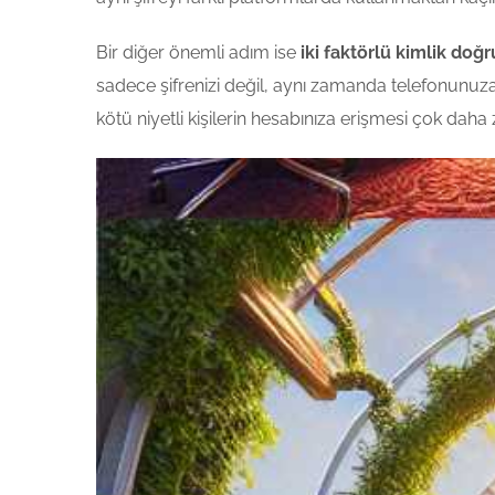
Bir diğer önemli adım ise
iki faktörlü kimlik doğ
sadece şifrenizi değil, aynı zamanda telefonunuza g
kötü niyetli kişilerin hesabınıza erişmesi çok daha z