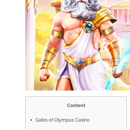
Content
Gates of Olympus Casino