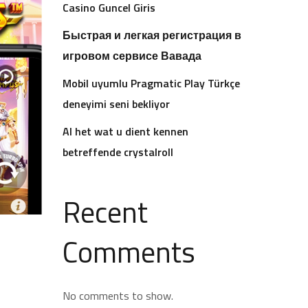
Casino Guncel Giris
Быстрая и легкая регистрация в
игровом сервисе Вавада
Mobil uyumlu Pragmatic Play Türkçe
deneyimi seni bekliyor
Al het wat u dient kennen
betreffende crystalroll
Recent
Comments
No comments to show.