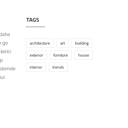
AUGUST 5, 2026
TAGS
 daha
architecture
art
building
n go
lerici
exterior
furniture
house
ep
interior
trends
sistemde
ur.