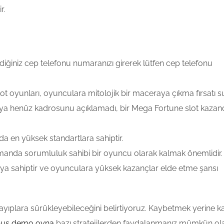
r.
diğiniz cep telefonu numaranızı girerek lütfen cep telefonu
t oyunları, oyunculara mitolojik bir maceraya çıkma fırsatı s
diya henüz kadrosunu açıklamadı, bir Mega Fortune slot kazan
a en yüksek standartlara sahiptir.
manda sorumluluk sahibi bir oyuncu olarak kalmak önemlidir.
aya sahiptir ve oyunculara yüksek kazançlar elde etme şansı
 kayıplara sürükleyebileceğini belirtiyoruz. Kaybetmek yerine
pus demo oyna
bazı stratejilerden faydalanmanız mümkün olac