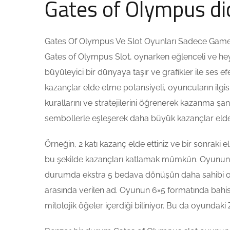
Gates of Olympus di
Gates Of Olympus Ve Slot Oyunları Sadece Game 
Gates of Olympus Slot, oynarken eğlenceli ve hey
büyüleyici bir dünyaya taşır ve grafikler ile ses e
kazançlar elde etme potansiyeli, oyuncuların ilgi
kurallarını ve stratejilerini öğrenerek kazanma şans
sembollerle eşleşerek daha büyük kazançlar elde 
Örneğin, 2 katı kazanç elde ettiniz ve bir sonraki
bu şekilde kazançları katlamak mümkün. Oyunun
durumda ekstra 5 bedava dönüşün daha sahibi o
arasında verilen ad. Oyunun 6×5 formatında bahisç
mitolojik öğeler içerdiği biliniyor. Bu da oyundak