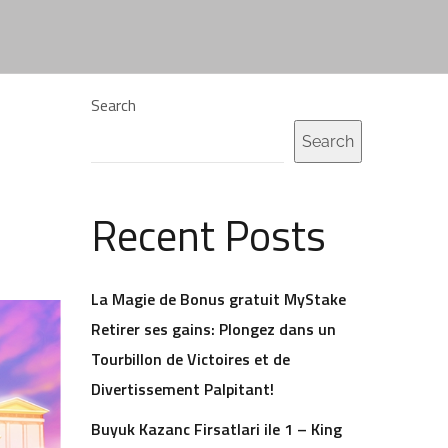
Search
Search
Recent Posts
La Magie de Bonus gratuit MyStake
Retirer ses gains: Plongez dans un
Tourbillon de Victoires et de
Divertissement Palpitant!
Buyuk Kazanc Firsatlari ile 1 – King