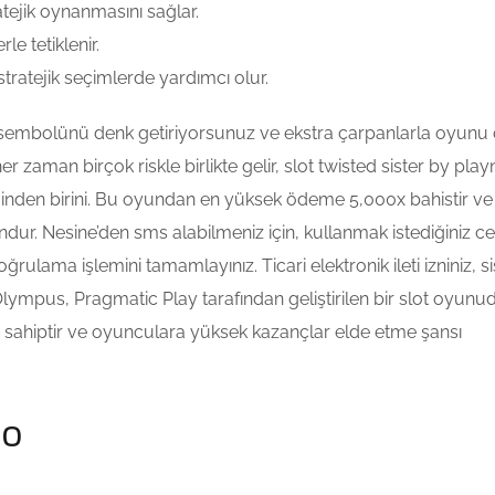
tejik oynanmasını sağlar.
e tetiklenir.
stratejik seçimlerde yardımcı olur.
sembolünü denk getiriyorsunuz ve ekstra çarpanlarla oyunu
zaman birçok riskle birlikte gelir, slot twisted sister by play
nden birini. Bu oyundan en yüksek ödeme 5,000x bahistir ve i
ndur. Nesine’den sms alabilmeniz için, kullanmak istediğiniz c
rulama işlemini tamamlayınız. Ticari elektronik ileti izniniz, 
lympus, Pragmatic Play tarafından geliştirilen bir slot oyunud
 sahiptir ve oyunculara yüksek kazançlar elde etme şansı
no