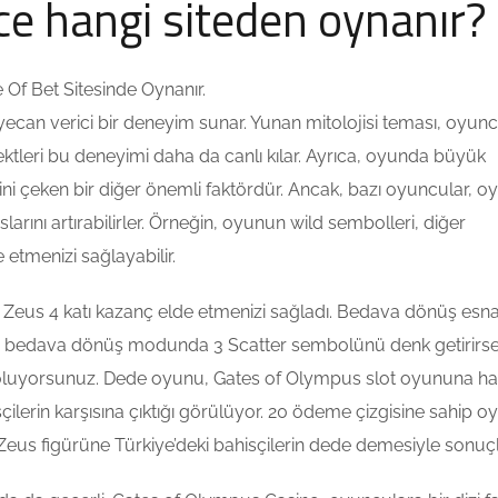
ce hangi siteden oynanır?
Of Bet Sitesinde Oynanır.
ecan verici bir deneyim sunar. Yunan mitolojisi teması, oyunc
fektleri bu deneyimi daha da canlı kılar. Ayrıca, oyunda büyük
sini çeken bir diğer önemli faktördür. Ancak, bazı oyuncular, 
larını artırabilirler. Örneğin, oyunun wild sembolleri, diğer
etmenizi sağlayabilir.
 el Zeus 4 katı kazanç elde etmenizi sağladı. Bedava dönüş esn
 bedava dönüş modunda 3 Scatter sembolünü denk getirirse
luyorsunuz. Dede oyunu, Gates of Olympus slot oyununa ha
ilerin karşısına çıktığı görülüyor. 20 ödeme çizgisine sahip 
i Zeus figürüne Türkiye’deki bahisçilerin dede demesiyle sonuçl