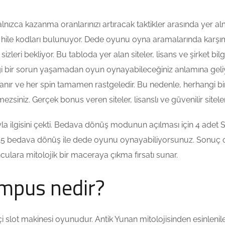
nızca kazanma oranlarınızı artıracak taktikler arasında yer al
k hile kodları bulunuyor. Dede oyunu oyna aramalarında karşı
leri bekliyor. Bu tabloda yer alan siteler, lisans ve şirket bilgi
gi bir sorun yaşamadan oyun oynayabileceğiniz anlamına geli
lanır ve her spin tamamen rastgeledir. Bu nedenle, herhangi bir
niz. Gerçek bonus veren siteler, lisanslı ve güvenilir siteler
 ilgisini çekti. Bedava dönüş modunun açılması için 4 adet S
15 bedava dönüş ile dede oyunu oynayabiliyorsunuz. Sonuç o
culara mitolojik bir maceraya çıkma fırsatı sunar.
ympus nedir?
i slot makinesi oyunudur. Antik Yunan mitolojisinden esinlenil