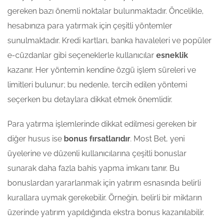
gereken bazı önemli noktalar bulunmaktadır. Öncelikle,
hesabınıza para yatırmak için çeşitli yöntemler
sunulmaktadır. Kredi kartları, banka havaleleri ve popüler
e-cüzdanlar gibi seçeneklerle kullanıcılar
esneklik
kazanır. Her yöntemin kendine özgü işlem süreleri ve
limitleri bulunur; bu nedenle, tercih edilen yöntemi
seçerken bu detaylara dikkat etmek önemlidir.
Para yatırma işlemlerinde dikkat edilmesi gereken bir
diğer husus ise
bonus fırsatlarıdır
. Most Bet, yeni
üyelerine ve düzenli kullanıcılarına çeşitli bonuslar
sunarak daha fazla bahis yapma imkanı tanır. Bu
bonuslardan yararlanmak için yatırım esnasında belirli
kurallara uymak gerekebilir. Örneğin, belirli bir miktarın
üzerinde yatırım yapıldığında ekstra bonus kazanılabilir.