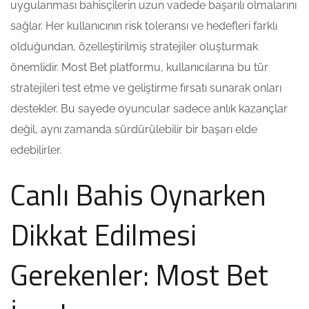
uygulanması bahisçilerin uzun vadede başarılı olmalarını
sağlar. Her kullanıcının risk toleransı ve hedefleri farklı
olduğundan, özelleştirilmiş stratejiler oluşturmak
önemlidir. Most Bet platformu, kullanıcılarına bu tür
stratejileri test etme ve geliştirme fırsatı sunarak onları
destekler. Bu sayede oyuncular sadece anlık kazançlar
değil, aynı zamanda sürdürülebilir bir başarı elde
edebilirler.
Canlı Bahis Oynarken
Dikkat Edilmesi
Gerekenler: Most Bet