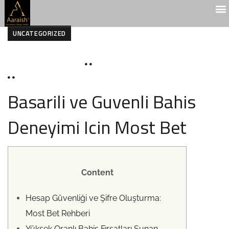
UNCATEGORIZED
SEPTEMBER 30, 2025
ASHARSIDDIQUI8@GMAIL.COM
0 COMMENTS
Basarili ve Guvenli Bahis
Deneyimi Icin Most Bet
Content
Hesap Güvenliği ve Şifre Oluşturma:
Most Bet Rehberi
Yüksek Oranlı Bahis Fırsatları Sunan