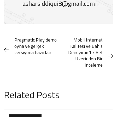
asharsiddiqui8@gmail.com
Pragmatic Play demo
Mobil Internet
oyna ve gerçek
Kalitesi ve Bahis
versiyona hazırlan
Deneyimi: 1 x Bet
Uzerinden Bir
SEPTEMBER 29, 2025
Inceleme
OCTOBER 3, 2025
Related Posts