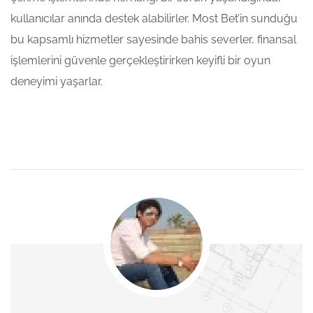
kullanıcılar anında destek alabilirler. Most Bet’in sunduğu
bu kapsamlı hizmetler sayesinde bahis severler, finansal
işlemlerini güvenle gerçekleştirirken keyifli bir oyun
deneyimi yaşarlar.