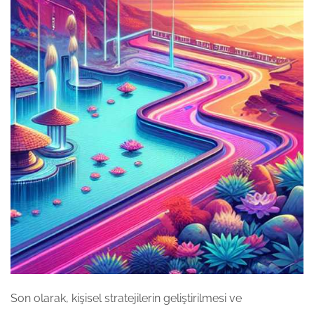
Son olarak, kişisel stratejilerin geliştirilmesi ve