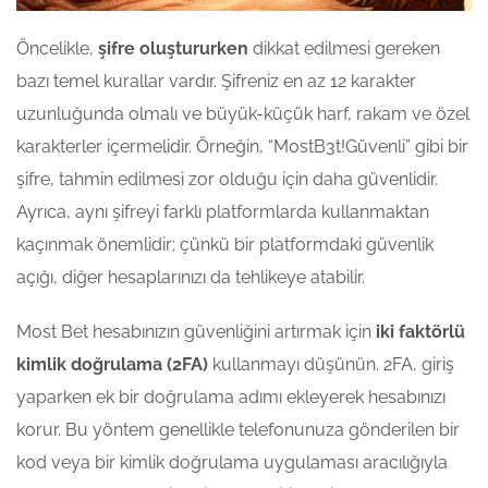
Öncelikle,
şifre oluştururken
dikkat edilmesi gereken
bazı temel kurallar vardır. Şifreniz en az 12 karakter
uzunluğunda olmalı ve büyük-küçük harf, rakam ve özel
karakterler içermelidir. Örneğin, “M0stB3t!Güvenli” gibi bir
şifre, tahmin edilmesi zor olduğu için daha güvenlidir.
Ayrıca, aynı şifreyi farklı platformlarda kullanmaktan
kaçınmak önemlidir; çünkü bir platformdaki güvenlik
açığı, diğer hesaplarınızı da tehlikeye atabilir.
Most Bet hesabınızın güvenliğini artırmak için
iki faktörlü
kimlik doğrulama (2FA)
kullanmayı düşünün. 2FA, giriş
yaparken ek bir doğrulama adımı ekleyerek hesabınızı
korur. Bu yöntem genellikle telefonunuza gönderilen bir
kod veya bir kimlik doğrulama uygulaması aracılığıyla