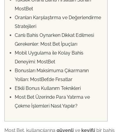
MostBet
Oranları Karşılaştırma ve Değerlendirme
Stratejileri
Canlı Bahis Oynarken Dikkat Edilmesi
Gerekenler: Most Bet İpuçları
Mobil Uygulama ile Kolay Bahis
Deneyimi: MostBet
Bonusları Maksimuma Çıkarmanın
Yolları: MostBet’de Fırsatlar
Etkili Bonus Kullanım Teknikleri
Most Bet Üzerinde Para Yatırma ve
Çekme İşlemleri Nasıl Yapılır?
Most Bet, kullanıcılarına
güvenli
ve
keyifli
bir bahis