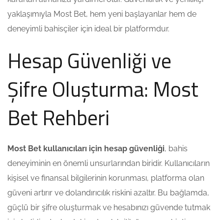
yaklaşımıyla Most Bet, hem yeni başlayanlar hem de
deneyimli bahisçiler için ideal bir platformdur.
Hesap Güvenliği ve
Şifre Oluşturma: Most
Bet Rehberi
Most Bet kullanıcıları için hesap güvenliği
, bahis
deneyiminin en önemli unsurlarından biridir. Kullanıcıların
kişisel ve finansal bilgilerinin korunması, platforma olan
güveni artırır ve dolandırıcılık riskini azaltır. Bu bağlamda,
güçlü bir şifre oluşturmak ve hesabınızı güvende tutmak