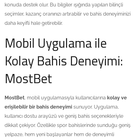
konuda destek olur. Bu bilgiler ışığında yapılan bilinçli
seçimler, kazanç oranınızı artırabilir ve bahis deneyiminizi
daha keyifli hale getirebilir.
Mobil Uygulama ile
Kolay Bahis Deneyimi:
MostBet
MostBet
, mobil uygulamasıyla kullanıcılarına
kolay ve
erişilebilir bir bahis deneyimi
sunuyor. Uygulama,
kullanıcı dostu arayüzü ve geniş bahis seçenekleriyle
dikkat çekiyor. Özellikle spor bahislerinde sunduğu geniş
yelpaze, hem yeni başlayanlar hem de deneyimli