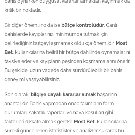
bahis oynarken duygusal kararlar almaktan kaçınmak da
kritik bir noktadır.
Bir diğer önemli nokta ise
bütçe kontrolüdür
. Canlı
bahislerde kayıplarınızı minimumda tutmak için
belirlediğiniz bütçeyi aşmamak oldukça önemlidir.
Most
Bet
, kullanıcılarına belirli bir bütçe dahilinde oynamalarını
tavsiye eder ve kayıpların peşinden koşmamalarını önerir.
Bu şekilde, uzun vadede daha sürdürülebilir bir bahis
deneyimi yaşayabilirsiniz.
Son olarak,
bilgiye dayalı kararlar almak
başarının
anahtarıdır. Bahis yapmadan önce takımların form
durumları, sakatlık raporları ve hava koşulları gibi
faktörleri dikkate almak gerekir.
Most Bet
, kullanıcılarına
sürekli güncellenen istatistikler ve analizler sunarak bu