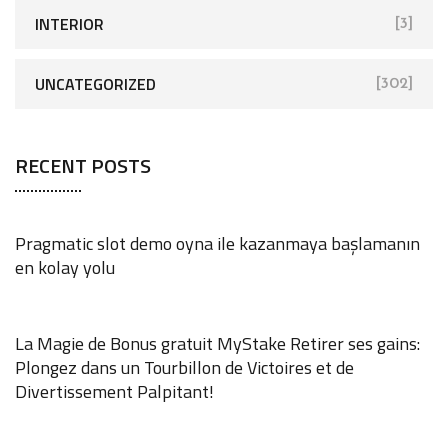
INTERIOR
[3]
UNCATEGORIZED
[302]
RECENT POSTS
Pragmatic slot demo oyna ile kazanmaya başlamanın
en kolay yolu
AUGUST 7, 2026
La Magie de Bonus gratuit MyStake Retirer ses gains:
Plongez dans un Tourbillon de Victoires et de
Divertissement Palpitant!
AUGUST 7, 2026