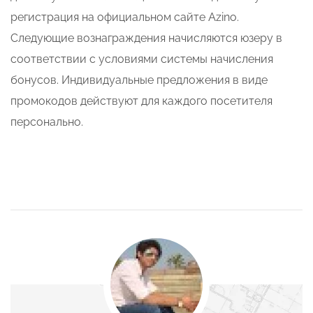
регистрация на официальном сайте Azino.
Следующие вознаграждения начисляются юзеру в
соответствии с условиями системы начисления
бонусов. Индивидуальные предложения в виде
промокодов действуют для каждого посетителя
персонально.