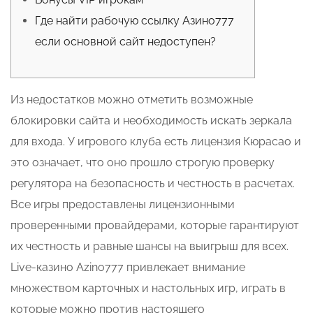
Где найти рабочую ссылку Азино777
если основной сайт недоступен?
Из недостатков можно отметить возможные
блокировки сайта и необходимость искать зеркала
для входа. У игрового клуба есть лицензия Кюрасао и
это означает, что оно прошло строгую проверку
регулятора на безопасность и честность в расчетах.
Все игры предоставлены лицензионными
проверенными провайдерами, которые гарантируют
их честность и равные шансы на выигрыш для всех.
Live-казино Azino777 привлекает внимание
множеством карточных и настольных игр, играть в
которые можно против настоящего