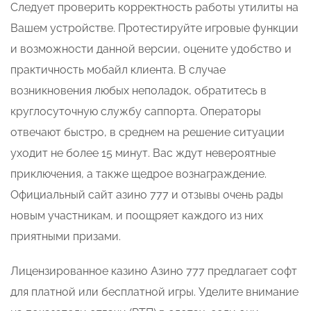
Следует проверить корректность работы утилиты на
Вашем устройстве. Протестируйте игровые функции
и возможности данной версии, оцените удобство и
практичность мобайл клиента. В случае
возникновения любых неполадок, обратитесь в
круглосуточную службу саппорта. Операторы
отвечают быстро, в среднем на решение ситуации
уходит не более 15 минут. Вас ждут невероятные
приключения, а также щедрое вознаграждение.
Официальный сайт азино 777 и отзывы очень рады
новым участникам, и поощряет каждого из них
приятными призами.
Лицензированное казино Азино 777 предлагает софт
для платной или бесплатной игры. Уделите внимание