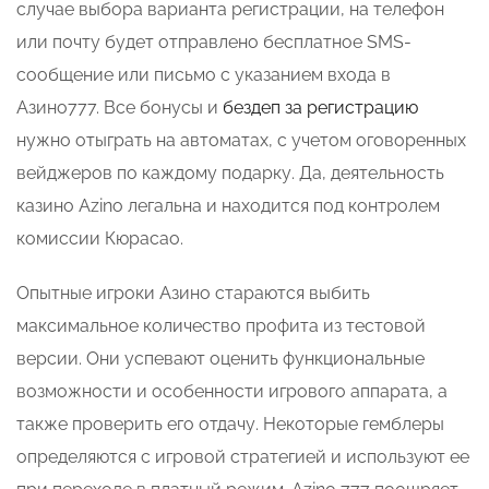
случае выбора варианта регистрации, на телефон
или почту будет отправлено бесплатное SMS-
сообщение или письмо с указанием входа в
Азино777. Все бонусы и
бездеп за регистрацию
нужно отыграть на автоматах, с учетом оговоренных
вейджеров по каждому подарку. Да, деятельность
казино Azino легальна и находится под контролем
комиссии Кюрасао.
Опытные игроки Азино стараются выбить
максимальное количество профита из тестовой
версии. Они успевают оценить функциональные
возможности и особенности игрового аппарата, а
также проверить его отдачу. Некоторые гемблеры
определяются с игровой стратегией и используют ее