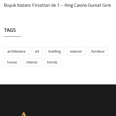
Buyuk Kazanc Firsatlari ile 1 – King Casino Guncel Giris
AUGUST 6, 2026
TAGS
architecture
art
building
exterior
furniture
house
interior
trends