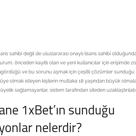
ans sahibi değil de uluslararası onaylı lisans sahibi olduğund
um, önceden kayıtlı olan ve yeni kullanıcılar için erişimde zo
öngördüğü ve bu sorunu aşmak için çeşitli çözümler sunduğu 
 üye olmak isteyen kişilerin mutlaka 18 yaşından büyük olmala
üyelik sağlamayanlar, sistem tarafından siteden uzaklaştırılabil
ane 1xBet’ın sunduğu
onlar nelerdir?