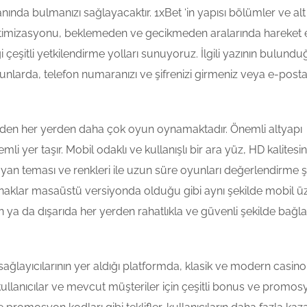
ında bulmanızı sağlayacaktır. 1xBet ‘in yapısı bölümler ve alt
timizasyonu, beklemeden ve gecikmeden aralarında hareket 
 çeşitli yetkilendirme yolları sunuyoruz. İlgili yazının bulundu
unlarda, telefon numaranızı ve şifrenizi girmeniz veya e-posta i
erinden her yerden daha çok oyun oynamaktadır. Önemli altyapı
mli yer taşır. Mobil odaklı ve kullanışlı bir ara yüz, HD kalitesi
yan teması ve renkleri ile uzun süre oyunları değerlendirme ş
anaklar masaüstü versiyonda olduğu gibi aynı şekilde mobil ü
n ya da dışarıda her yerden rahatlıkla ve güvenli şekilde bağla
ağlayıcılarının yer aldığı platformda, klasik ve modern casino
kullanıcılar ve mevcut müşteriler için çeşitli bonus ve promos