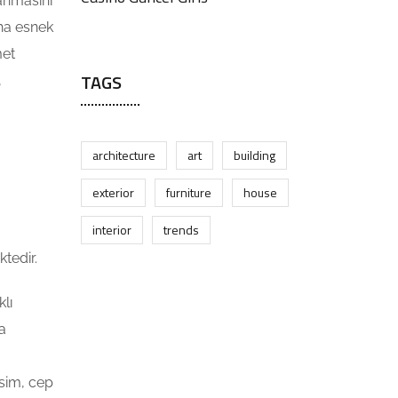
zanmasını
aha esnek
AUGUST 6, 2026
met
TAGS
,
architecture
art
building
exterior
furniture
house
interior
trends
tedir.
klı
a
isim, cep