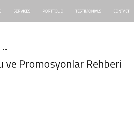
S
SERVICES
PORTFOLIO
TESTIMONIALS
CONTACT
0 COMMENTS
u ve Promosyonlar Rehberi