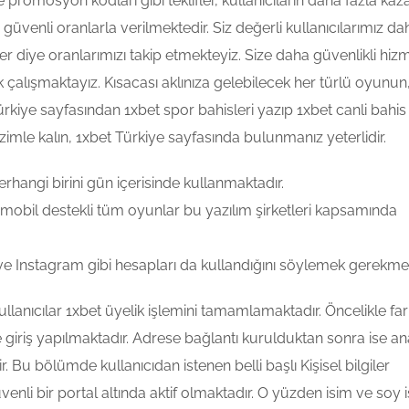
romosyon kodları gibi teklifler, kullanıcıların daha fazla ka
güvenli oranlarla verilmektedir. Siz değerli kullanıcılarımız d
er diye oranlarımızı takip etmekteyiz. Size daha güvenlikli hiz
k çalışmaktayız. Kısacası aklınıza gelebilecek her türlü oyunun
rkiye sayfasından 1xbet spor bahisleri yazıp 1xbet canli bahis
 bizimle kalın, 1xbet Türkiye sayfasında bulunmanız yeterlidir.
hangi birini gün içerisinde kullanmaktadır.
obil destekli tüm oyunlar bu yazılım şirketleri kapsamında
 Instagram gibi hesapları da kullandığını söylemek gerekmek
ullanıcılar 1xbet üyelik işlemini tamamlamaktadır. Öncelikle far
 giriş yapılmaktadır. Adrese bağlantı kurulduktan sonra ise an
 Bu bölümde kullanıcıdan istenen belli başlı Kişisel bilgiler
enli bir portal altında aktif olmaktadır. O yüzden isim ve soy 