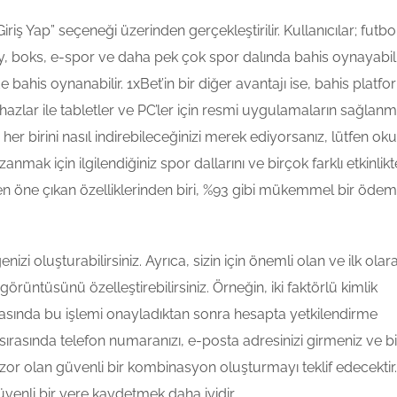
iş Yap” seçeneği üzerinden gerçekleştirilir. Kullanıcılar; futbo
ugby, boks, e-spor ve daha pek çok spor dalında bahis oynayabili
 de bahis oynanabilir. 1xBet’in bir diğer avantajı ise, bahis plat
zlar ile tabletler ve PC’ler için resmi uygulamaların sağlanma
er birini nasıl indirebileceğinizi merek ediyorsanız, lütfen o
ak için ilgilendiğiniz spor dallarını ve birçok farklı etkinlik
n en öne çıkan özelliklerinden biri, %93 gibi mükemmel bir öde
zi oluşturabilirsiniz. Ayrıca, sizin için önemli olan ve ilk olar
rüntüsünü özelleştirebilirsiniz. Örneğin, iki faktörlü kimlik
sında bu işlemi onayladıktan sonra hesapta yetkilendirme
 sırasında telefon numaranızı, e-posta adresinizi girmeniz ve bir
 zor olan güvenli bir kombinasyon oluşturmayı teklif edecektir
venli bir yere kaydetmek daha iyidir.