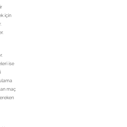
ir
k için
.
r.
r.
leri ise
i
rulama
 o an maç
gereken