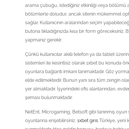
arama çubuğu, istediğiniz etkinliği veya bölümü an
bölümlerle doludur, ancak sitenin mükemmel op
sağlar. Kullanıcının aralarından seçim yapabileceği
butona tıkladığınızda kısa bir form göreceksiniz. B
yapmanız gerekir.
Çünkü kullanıcılar akıllı telefon ya da tablet üz
sistemleri ile kesintisiz olarak 1xbet bu konuda öne
oyunlara bağlantı imkanı tanımaktadır. Göz yorma
elde edilmektedir. Bunun yanı sıra tüm zengin ol
yer almaktadır. İşyerindeki ofis alanlarından, evde
şeması bulunmaktadır.
NetEnt, Microgaming, Betsoft gibi tanınmış oyun s
oyunlarına erişebilirsiniz.
1xbet gırıs
Türkiye, yeni 