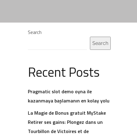
Search
Search
Recent Posts
Pragmatic slot demo oyna ile
kazanmaya başlamanın en kolay yolu
La Magie de Bonus gratuit MyStake
Retirer ses gains: Plongez dans un
Tourbillon de Victoires et de